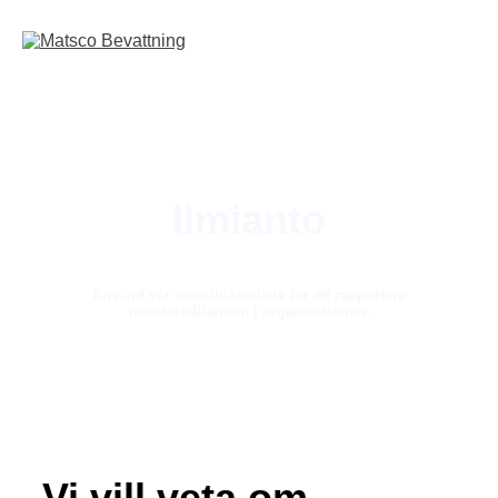
Siirry
sisältöön
Ilmianto
Använd vår visselblåsarlänk för att rapportera
missförhållanden i organisationen.
Vi vill veta om