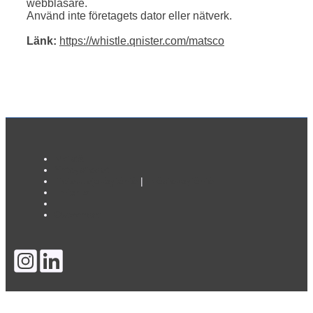
webbläsare.
Använd inte företagets dator eller nätverk.
Länk:
https://whistle.qnister.com/matsco
Meistä
Yhteystiedot
Tietosuojakäytäntö
|
Evästekäytäntö
Ilmianto
Ostoehdot
Suomi