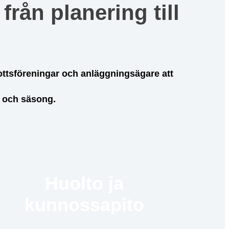
från planering till
rottsföreningar och anläggningsägare att
r och säsong.
Huolto ja
kunnossapito