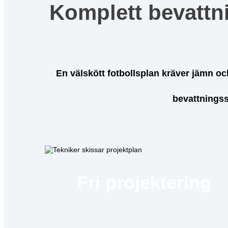
Komplett bevattnin
En välskött fotbollsplan kräver jämn oc
bevattningss
Fri projektering