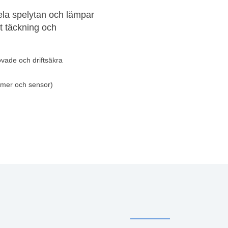
ela spelytan och lämpar
kt täckning och
vade och driftsäkra
imer och sensor)