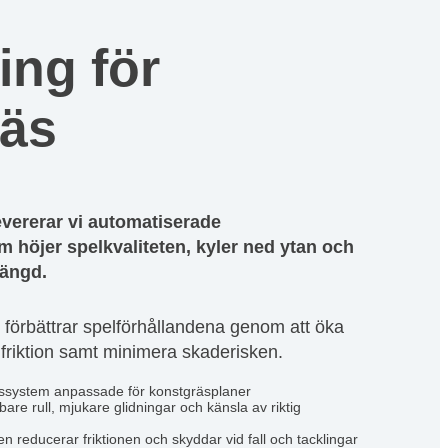
ing för
räs
evererar vi automatiserade
 höjer spelkvaliteten, kyler ned ytan och
längd.
 förbättrar spelförhållandena genom att öka
 friktion samt minimera skaderisken.
ssystem anpassade för konstgräsplaner
are rull, mjukare glidningar och känsla av riktig
n reducerar friktionen och skyddar vid fall och tacklingar