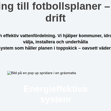
g till fotbollsplaner – 
drift
h effektiv vattenfördelning. Vi hjälper kommuner, id
välja, installera och underhålla
ystem som håller planen i toppskick – oavsett väde
Energieffektiva
system