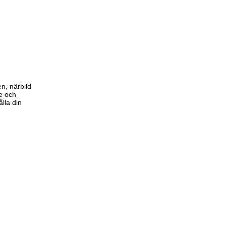
e och
ålla din