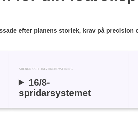
ade efter planens storlek, krav på precision oc
ARENOR OCH HALVTIDSBEVATTNING
16/8-
spridarsystemet