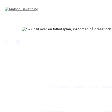
Siirry
sisältöön
Palvelut
Kastelu
Yhteystiedot
Meistä
Vi levererar kompletta bevattningsan
✓ +30 års erfarenhet
✓ Rainbi