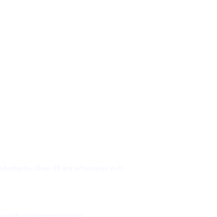
ybridgräs. Över 30 års erfarenhet och
assade projekteringsritningar