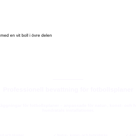
Professionell bevattning för fotbollsplaner
läggningar för fotbollsplaner – anpassade för natur-, konst- och h
hundratals installationer.
rd och Hunter
✓ Natur-, konst- och hybridgräs
✓ Anp