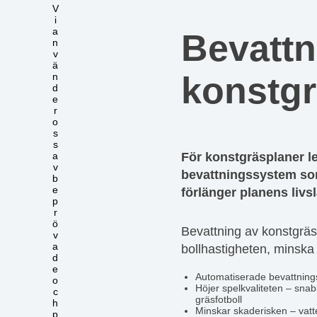
V
i
a
Bevattn
n
v
ä
konstg
n
d
e
r
o
s
s
För konstgräsplaner l
a
v
bevattningssystem som
b
e
förlänger planens livs
p
r
ö
Bevattning av konstgräs
v
a
bollhastigheten, minska
d
e
Automatiserade bevattning
o
Höjer spelkvaliteten – snabb
c
gräsfotboll
h
Minskar skaderisken – vatte
p