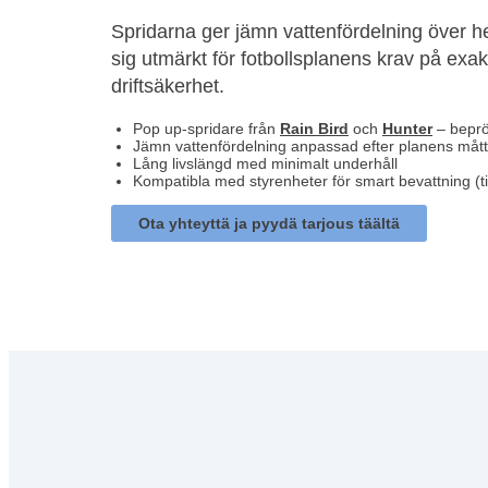
Spridarna ger jämn vattenfördelning över h
sig utmärkt för fotbollsplanens krav på exa
driftsäkerhet.
Pop up-spridare från
Rain Bird
och
Hunter
– beprö
Jämn vattenfördelning anpassad efter planens mått
Lång livslängd med minimalt underhåll
Kompatibla med styrenheter för smart bevattning (t
Ota yhteyttä ja pyydä tarjous täältä