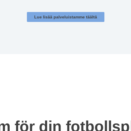
Lue lisää palveluistamme täältä
em för din fotbolls