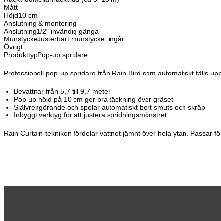
Mått
9,7
Höjd
10 cm
m
Anslutning & montering
räckvidd
Anslutning
1/2" invändig gänga
mängd
Munstycke
Justerbart munstycke, ingår
Övrigt
Produkttyp
Pop-up spridare
Professionell pop-up spridare från Rain Bird som automatiskt fälls upp
Bevattnar från 5,7 till 9,7 meter
Pop up-höjd på 10 cm ger bra täckning över gräset
Självrengörande och spolar automatiskt bort smuts och skräp
Inbyggt verktyg för att justera spridningsmönstret
Rain Curtain-tekniken fördelar vattnet jämnt över hela ytan. Passar fö