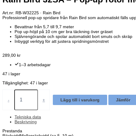
Art.nr: RB-W32225 · Rain Bird
Professionell pop-up spridare från Rain Bird som automatiskt fälls upp
Bevattnar från 5,7 till 9,7 meter
Pop up-höjd på 10 cm ger bra täckning över gräset
Självrengörande och spolar automatiskt bort smuts och skräp
Inbyggt verktyg för att justera spridningsmönstret
289,00
kr
1–3 arbetsdagar
47 i lager
Tillgänglighet:
47 i lager
Rain
Bird
-
+
Lägg till i varukorg
Jämför
32SA
–
Pop-
Tekniska data
Beskrivning
up
rotor
Prestanda
med
Räckvidd
Mellanräckvidd (ca 5–10 m)