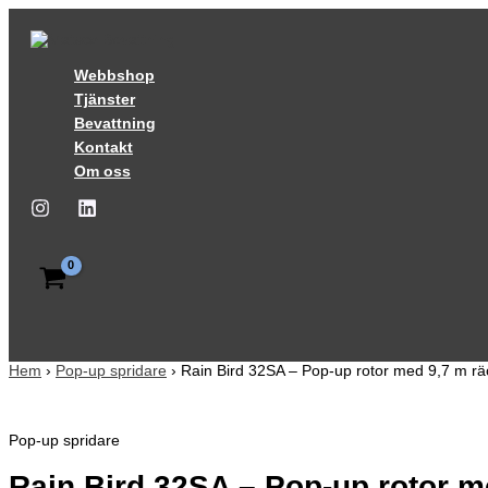
Hoppa
till
innehåll
Webbshop
Tjänster
Bevattning
Kontakt
Om oss
Hem
›
Pop-up spridare
› Rain Bird 32SA – Pop-up rotor med 9,7 m rä
Pop-up spridare
Rain Bird 32SA – Pop-up rotor m