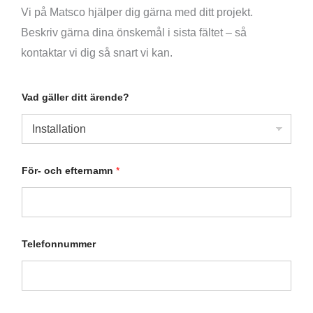
Vi på Matsco hjälper dig gärna med ditt projekt.
Beskriv gärna dina önskemål i sista fältet – så
kontaktar vi dig så snart vi kan.
Vad gäller ditt ärende?
För- och efternamn
*
F
Telefonnummer
ö
r
-
a
t
t