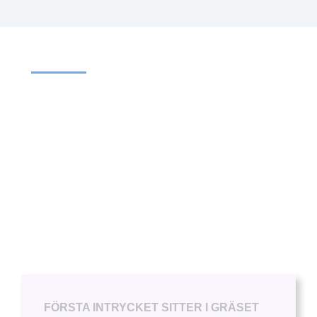
BEVATTNINGSSYSTEM FÖR GOLFBANOR
Välj rätt bevattning för
din golfbana
Vi hjälper dig välja rätt
bevattningssystem för alla delar av din
golfbana.
FÖRSTA INTRYCKET SITTER I GRÄSET