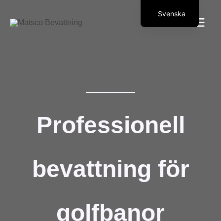
Hoppa till innehåll
Svenska
Suomi
Professionell
bevattning för
golfbanor