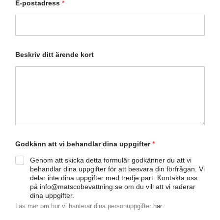
V
E-postadress
*
a
d
Beskriv ditt ärende kort
Godkänn att vi behandlar dina uppgifter
*
Genom att skicka detta formulär godkänner du att vi
behandlar dina uppgifter för att besvara din förfrågan. Vi
delar inte dina uppgifter med tredje part. Kontakta oss
på info@matscobevattning.se om du vill att vi raderar
dina uppgifter.
Läs mer om hur vi hanterar dina personuppgifter
här
.