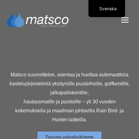
Hoppa till innehåll
Svenska
Suomi
Matsco suunnittelee, asentaa ja huoltaa automaattisia
kastelujärjestelmiä yksityisille puutarhoille, golfkentille,
jalkapallokentille,
hautausmaille ja puistoille – yli 30 vuoden
kokemuksella ja maailman johtavilla Rain Bird- ja
Hunter-laitteilla.
Tutustu palveluihimme