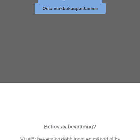
Osta verkkokaupastamme
Behov av bevattning?
Vi utför bevattningsjobb inom en mängd olika