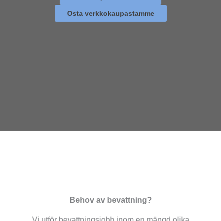
Osta verkkokaupastamme
Behov av bevattning?
Vi utför bevattningsjobb inom en mängd olika