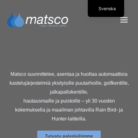
Hoppa till innehåll
Svenska
Suomi
Matsco suunnittelee, asentaa ja huoltaa automaattisia
kastelujärjestelmiä yksityisille puutarhoille, golfkentille,
jalkapallokentille,
hautausmaille ja puistoille – yli 30 vuoden
kokemuksella ja maailman johtavilla Rain Bird- ja
Hunter-laitteilla.
Tutustu palveluihimme